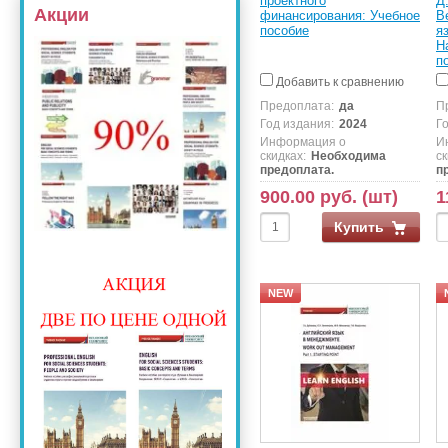
проектного
Д
Акции
финансирования: Учебное
В
пособие
я
H
п
Добавить к сравнению
Предоплата:
да
П
Год издания:
2024
Г
Информация о
И
скидках:
Необходима
ск
предоплата.
п
900.00 руб. (шт)
1
Купить
NEW