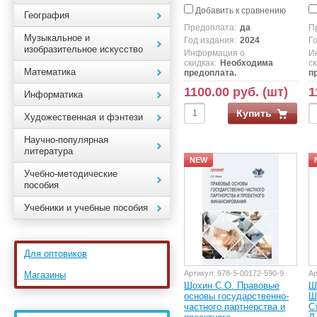
Добавить к сравнению
География
Предоплата:
да
П
Музыкальное и
Год издания:
2024
Г
изобразительное искусство
Информация о
И
скидках:
Необходима
ск
Математика
предоплата.
п
1100.00 руб. (шт)
1
Информатика
Купить
Художественная и фэнтези
Научно-популярная
литература
NEW
Учебно-методические
пособия
Учебники и учебные пособия
Для оптовиков
Артикул:
978-5-00172-590-9
Ар
Магазины
Шохин С.О. Правовые
Ш
основы государственно-
Ш
частного партнерства и
С