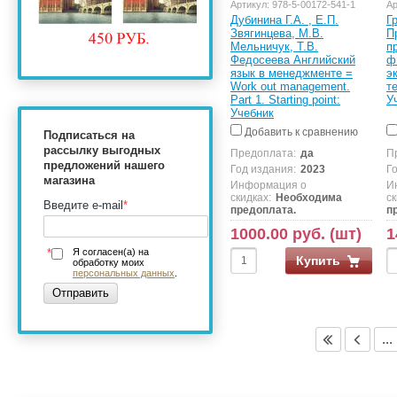
Артикул:
978-5-00172-541-1
Ар
Дубинина Г.А. , Е.П.
Г
Звягинцева, М.В.
П
Мельничук, Т.В.
п
Федосеева Английский
ф
язык в менеджменте =
э
Work out management.
т
Part 1. Starting point:
У
Учебник
Добавить к сравнению
Подписаться на
рассылку выгодных
Предоплата:
да
П
предложений нашего
Год издания:
2023
Г
магазина
Информация о
И
скидках:
Необходима
ск
Введите e-mail
*
предоплата.
п
1000.00 руб. (шт)
1
*
Я согласен(а) на
Купить
обработку моих
персональных данных
.
Отправить
...