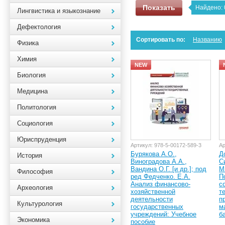
Показать
Найдено:
Лингвистика и языкознание
Дефектология
Сортировать по:
Названию
Физика
Химия
NEW
Биология
Медицина
Политология
Социология
Юриспруденция
Артикул:
978-5-00172-589-3
Ар
Бурякова А.О.,
Д
История
Виноградова А.А.,
С
Вандина О.Г. [и др.]; под
М
Философия
ред Федченко. Е.А.
П
Анализ финансово-
с
Археология
хозяйственной
т
деятельности
п
Культурология
государственных
м
учреждений: Учебное
б
Экономика
пособие