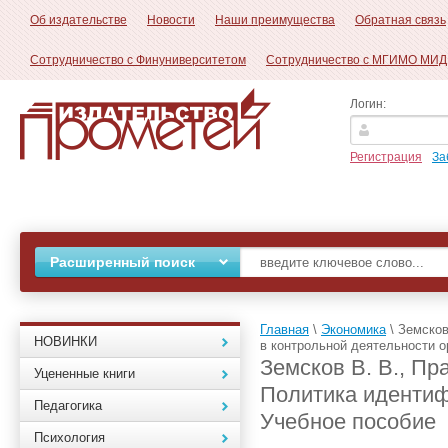
Об издательстве
Новости
Наши преимущества
Обратная связь
Сотрудничество с Финуниверситетом
Сотрудничество с МГИМО МИД
Логин:
Регистрация
За
Расширенный поиск
Главная
\
Экономика
\
Земсков
НОВИНКИ
в контрольной деятельности о
Земсков В. В., Пр
Уцененные книги
Политика идентиф
Педагогика
Учебное пособие
Психология