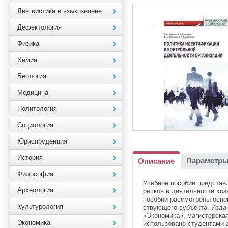
Лингвистика и языкознание
Дефектология
Физика
Химия
Биология
Медицина
Политология
Социология
Юриспруденция
История
Параметр
Описание
Философия
Учебное пособие представ
Археология
рисков в деятельности хо
пособии рассмотрены осно
Культурология
ствующего субъекта. Изда
«Экономика», магистерска
Экономика
использовано студентами 