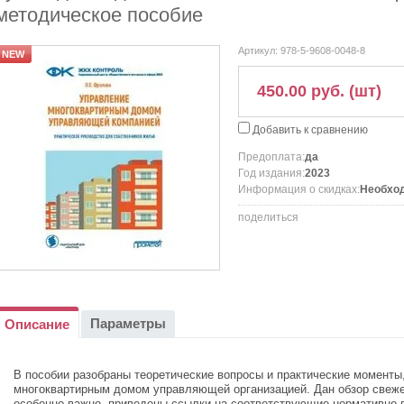
методическое пособие
Артикул:
978-5-9608-0048-8
NEW
450.00 руб. (шт)
Добавить к сравнению
Предоплата:
да
Год издания:
2023
Информация о скидках:
Необход
поделиться
Параметры
Описание
В пособии разобраны теоретические вопросы и практические моменты
многоквартирным домом управляющей организацией. Дан обзор свежей 
особенно важно, приведены ссылки на соответствующие нормативно-