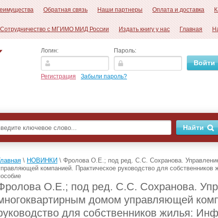
еимущества
Обратная связь
Наши партнеры
Оплата и доставка
К
Сотрудничество с МГИМО МИД России
Издать книгу у нас
Главная
Н
Логин:
Пароль:
Регистрация
Забыли пароль?
Главная
\
НОВИНКИ
\
Фролова О.Е.; под ред. С.С. Сохранова. Управлен
управляющей компанией. Практическое руководство для собственников
пособие
Фролова О.Е.; под ред. С.С. Сохранова. Уп
многоквартирным домом управляющей комп
руководство для собственников жилья: Ин