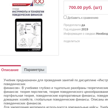
700.00 руб. (шт)
Добавить к сравнению
Предоплата:
да
Год издания:
2019
Информация о скидках:
Необход
поделиться
Параметры
Описание
Учебник предназначен для проведения занятий по дисциплине «Инстр
поведенческих
финансов». В учебнике глубоко и тщательно разобраны теоретически
финансов: теория перспектив, теория поведенческого ценообразовани
портфельная теория, поведенческие корпоративные финансы, повед
домашних хозяйств, глобальные поведенческие финансы. Описаны ин
поведенческих финансов.
Для закрепления материала используются оригинальные кейсы. Учеб