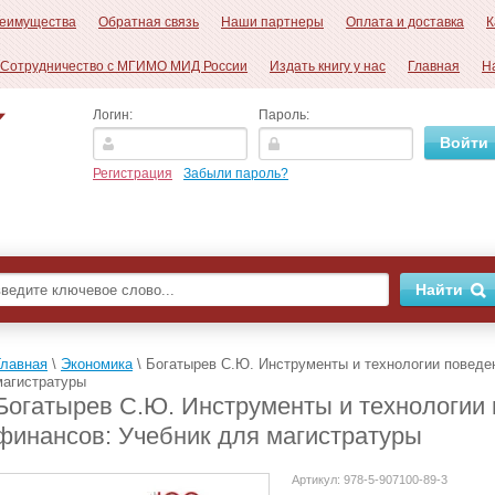
еимущества
Обратная связь
Наши партнеры
Оплата и доставка
К
Сотрудничество с МГИМО МИД России
Издать книгу у нас
Главная
Н
Логин:
Пароль:
Регистрация
Забыли пароль?
Главная
\
Экономика
\
Богатырев С.Ю. Инструменты и технологии поведе
магистратуры
Богатырев С.Ю. Инструменты и технологии
финансов: Учебник для магистратуры
Артикул:
978-5-907100-89-3