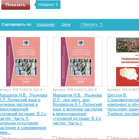
Показать
Найдено:
0
Сортировать по:
Названию
Цене
Сбросить
ртикул:
978-5-00172-342-4
Артикул:
978-5-00172-322-6
Артикул:
978-5-001
Маршалок Н.В., Ульянова
Маршалок Н.В., Ульянова
Шетэля В.
И.Л. Латинский язык и
И.Л.; под науч. ред.
Страноведчески
античное наследие в
Волеводза А.Г. Латинский
компонент в обу
международной
язык и античное наследие
польскому языку
уголовной юстиции: В 2-х
в международной
Учебное пособи
астях: Часть II.
уголовной юстиции: В 2-х
Античное культурное
частях: Часть I.
наследие в современном
ире...