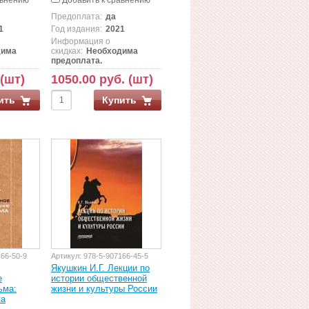
авнению
Добавить к сравнению
Предоплата:
да
1
Год издания:
2021
Информация о
дима
скидках:
Необходима
предоплата.
 (шт)
1050.00 руб. (шт)
ить
Купить
166-50-9
Артикул:
978-5-907166-45-5
Якушкин И.Г. Лекции по
е
истории общественной
ьма:
жизни и культуры России
ка