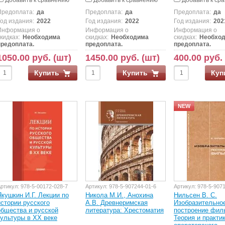
Добавить к сравнению
Добавить к сравнению
Добавить к ср
Предоплата:
да
Предоплата:
да
Предоплата:
да
Год издания:
2022
Год издания:
2022
Год издания:
202
Информация о
Информация о
Информация о
кидках:
Необходима
скидках:
Необходима
скидках:
Необхо
предоплата.
предоплата.
предоплата.
1050.00 руб. (шт)
1450.00 руб. (шт)
400.00 руб.
Купить
Купить
Куп
NEW
ртикул:
978-5-00172-028-7
Артикул:
978-5-907244-01-6
Артикул:
978-5-907
Якушкин И.Г. Лекции по
Никола М.И., Анохина
Нильсен В. С.
истории русского
А.В. Древнеримская
Изобразительно
общества и русской
литература: Хрестоматия
построение фил
культуры в ХХ веке
Теория и практи