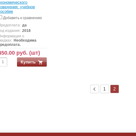
экономического
поведения: учебное
пособие
Добавить к сравнению
Предоплата:
да
Год издания:
2018
Информация о
кидках:
Необходима
предоплата.
450.00 руб. (шт)
Купить
1
2