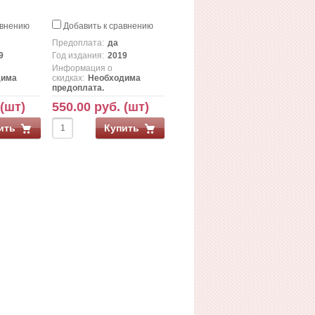
авнению
Добавить к сравнению
Предоплата:
да
9
Год издания:
2019
Информация о
дима
скидках:
Необходима
предоплата.
 (шт)
550.00 руб. (шт)
ить
Купить