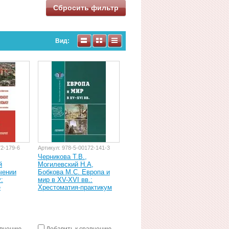
Сбросить фильтр
Вид:
72-179-6
Артикул:
978-5-00172-141-3
Черникова Т.В.,
й
Могилевский Н.А,
чении
Бобкова М.С. Европа и
:
мир в XV-XVI вв.:
е
Хрестоматия-практикум