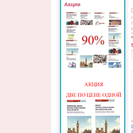
Акции
с
А