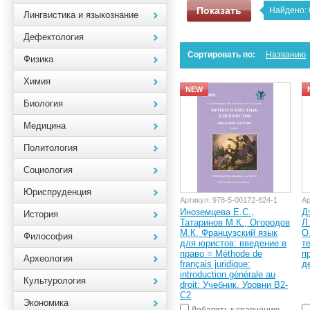
Показать
Найдено:
Лингвистика и языкознание
Дефектология
Сортировать по:
Названию
Физика
Химия
NEW
Биология
Медицина
Политология
Социология
Юриспруденция
Артикул:
978-5-00172-624-1
Ар
Иноземцева Е.С.,
Д
История
Татаринов М.К., Огородов
Л
М.К. Французский язык
О
Философия
для юристов: введение в
т
право = Méthode de
п
Археология
français juridique:
д
introduction générale au
Культурология
droit: Учебник. Уровни B2-
C2
Экономика