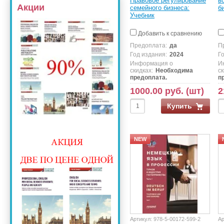
Правовое регулирование
в
Акции
семейного бизнеса:
б
Учебник
Добавить к сравнению
Предоплата:
да
П
Год издания:
2024
Г
Информация о
И
скидках:
Необходима
ск
предоплата.
п
1000.00 руб. (шт)
2
Купить
NEW
Артикул:
978-5-00172-599-2
Ар