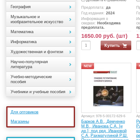
Добавить к сравнению
География
Предоплата:
да
П
Год издания:
2024
Г
Музыкальное и
Информация о
И
изобразительное искусство
скидках:
Необходима
ск
предоплата.
п
Математика
1650.00 руб. (шт)
1
Информатика
Купить
Художественная и фэнтези
Научно-популярная
NEW
литература
Учебно-методические
пособия
Учебники и учебные пособия
Для оптовиков
Артикул:
978-5-00172-629-6
Ар
Магазины
Барков А.В., Демченко
Р
М.В., Иванова С.А. [и
Р
др.]; под ред. Ивановой
к
С.А.,Рахматулиной Р.Ш.
р