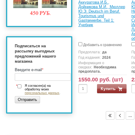
Аккуратова И.Б.,
А
Дойникова М.И., Мюллер
Ю
Ю.Э. Deutsch im Beruf.
H
Tourismus und
na
Gastgewerbe. Teil 1:
C
Учебник
И
Л
А
о
Добавить к сравнению
Подписаться на
рассылку выгодных
Предоплата:
да
П
предложений нашего
Год издания:
2024
Г
магазина
Информация о
И
скидках:
Необходима
ск
Введите e-mail
*
предоплата.
п
1550.00 руб. (шт)
2
*
Я согласен(а) на
Купить
обработку моих
персональных данных
.
Отправить
...